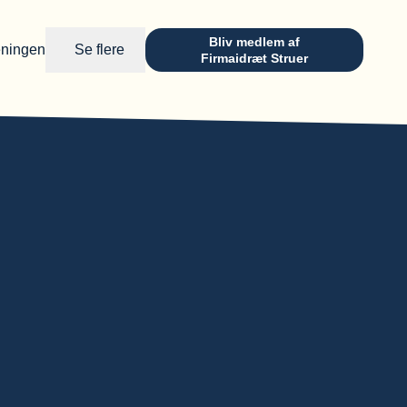
Bliv medlem af
eningen
Se flere
Firmaidræt Struer