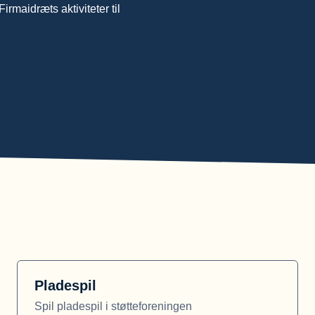
irmaidræts aktiviteter til
Pladespil
Spil pladespil i støtteforeningen